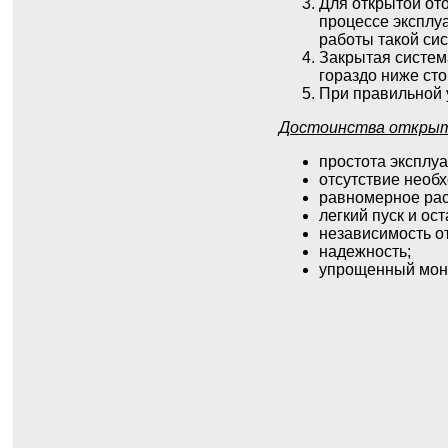
Для открытой от
процессе эксплуа
работы такой си
Закрытая система
гораздо ниже сто
При правильной 
Достоинства открыт
простота эксплуа
отсутствие необх
равномерное рас
легкий пуск и ос
независимость от
надежность;
упрощенный мон