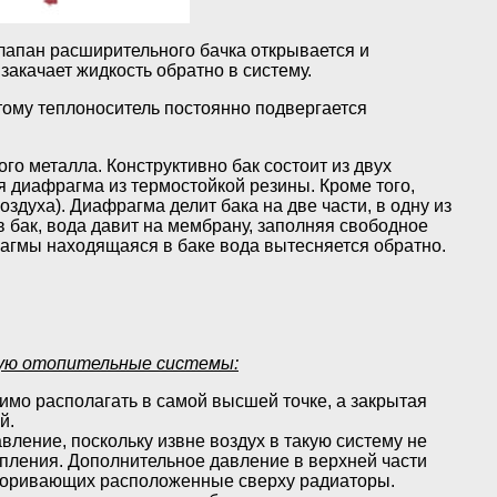
лапан расширительного бачка открывается и
закачает жидкость обратно в систему.
тому теплоноситель постоянно подвергается
го металла. Конструктивно бак состоит из двух
ся диафрагма из термостойкой резины. Кроме того,
оздуха). Диафрагма делит бака на две части, в одну из
в бак, вода давит на мембрану, заполняя свободное
рагмы находящаяся в баке вода вытесняется обратно.
ую отопительные системы:
имо располагать в самой высшей точке, а закрытая
й.
ление, поскольку извне воздух в такую систему не
топления. Дополнительное давление в верхней части
упоривающих расположенные сверху радиаторы.