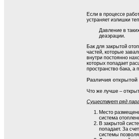
Если в процессе рабо
устраняет излишки теп
Давление в таки
деаэрации.
Бак для закрытой отоп
частей, которые завал
внутри постоянно нахо
которых попадает расш
пространство бака, а
Различия открытой
Что же лучше – откры
Существует ряд пар
Место размещени
система отоплен
В закрытой сист
попадает. За сче
системы позволя