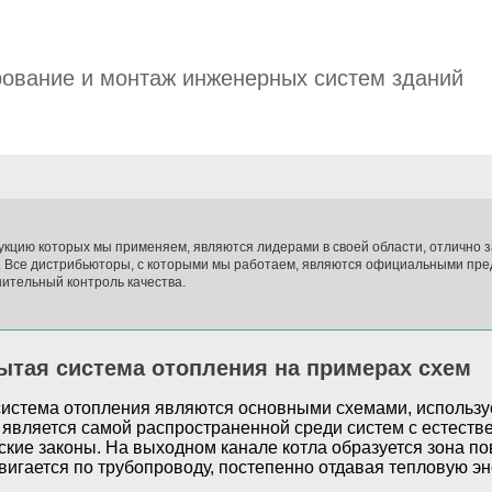
ование и монтаж инженерных систем зданий
укцию которых мы применяем, являются лидерами в своей области, отлично
. Все дистрибьюторы, с которыми мы работаем, являются официальными пре
ительный контроль качества.
ытая система отопления на примерах схем
система отопления являются основными схемами, использ
 является самой распространенной среди систем с естеств
кие законы. На выходном канале котла образуется зона п
вигается по трубопроводу, постепенно отдавая тепловую эн