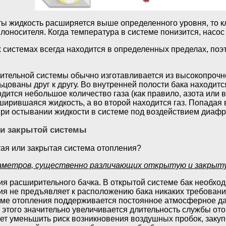
ты жидкость расширяется выше определенного уровня, то к
лоносителя. Когда температура в системе понизится, насос 
х системах всегда находится в определенных пределах, поэ
ительной системы обычно изготавливается из высокопрочно
ьцованы друг к другу. Во внутренней полости бака находит
дится небольшое количество газа (как правило, азота или в
ирившаяся жидкость, а во второй находится газ. Попадая 
 при остывании жидкости в системе под воздействием диаф
 и закрытой системы
тая или закрытая система отопления?
аметров, существенно различающих открытую и закрыт
я расширительного бачка. В открытой системе бак необход
ия не предъявляет к расположению бака никаких требовани
еме отопления поддерживается постоянное атмосферное дав
т этого значительно увеличивается длительность службы о
ет уменьшить риск возникновения воздушных пробок, зак