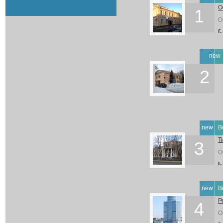
О
1
О
г
new
2
new
В
Т
3
О
г
new
В
Р
4
О