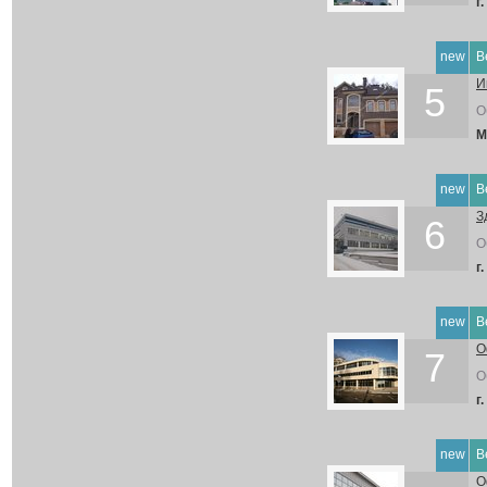
г
new
В
И
5
О
М
new
В
З
6
О
г
new
В
О
7
О
г
new
В
О