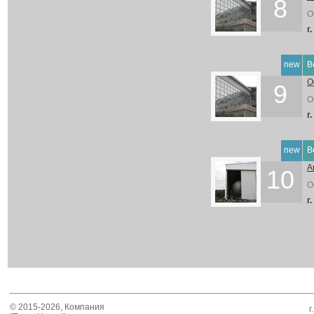
8
О
г
new
В
О
9
О
г
new
В
А
10
О
г
© 2015-2026, Компания
г