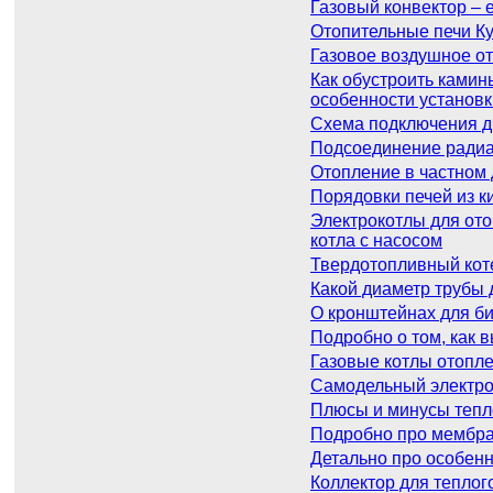
Газовый конвектор – 
Отопительные печи Ку
Газовое воздушное от
Как обустроить камин
особенности установк
Схема подключения дв
Подсоединение радиат
Отопление в частном 
Порядовки печей из к
Электрокотлы для ото
котла с насосом
Твердотопливный коте
Какой диаметр трубы 
О кронштейнах для б
Подробно о том, как 
Газовые котлы отопле
Самодельный электрок
Плюсы и минусы тепло
Подробно про мембра
Детально про особенн
Коллектор для теплог