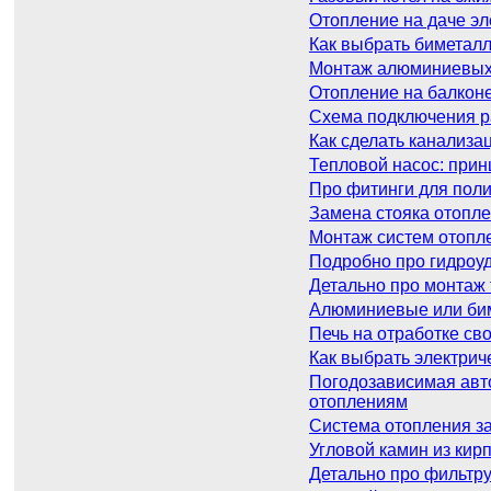
Отопление на даче эл
Как выбрать биметалл
Монтаж алюминиевых 
Отопление на балконе
Схема подключения р
Как сделать канализа
Тепловой насос: прин
Про фитинги для поли
Замена стояка отопле
Монтаж систем отопле
Подробно про гидроу
Детально про монтаж т
Алюминиевые или биме
Печь на отработке сво
Как выбрать электрич
Погодозависимая авто
отоплениям
Система отопления за
Угловой камин из кир
Детально про фильтр