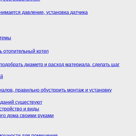
нимается давление, установка датчика
стемы
ть отопительный котел
 подобрать диаметр и расход материала, сделать шаг
ей
алов, правильно обустроить монтаж и установку
зданий существуют
стройство и виды
ого дома своими руками
 мощности для помещения