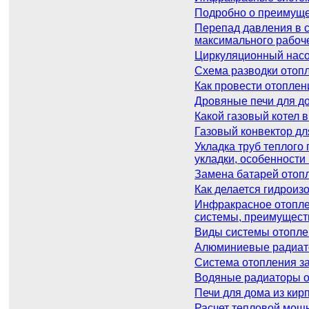
Подробно о преимуще
Перепад давления в с
максимального рабоч
Циркуляционный насо
Схема разводки отопл
Как провести отоплен
Дровяные печи для до
Какой газовый котел 
Газовый конвектор дл
Укладка труб теплого
укладки, особенности
Замена батарей отоп
Как делается гидроиз
Инфракрасное отоплен
системы, преимущест
Виды системы отоплен
Алюминиевые радиатор
Система отопления за
Водяные радиаторы о
Печи для дома из кир
Расчет тепловой мощн