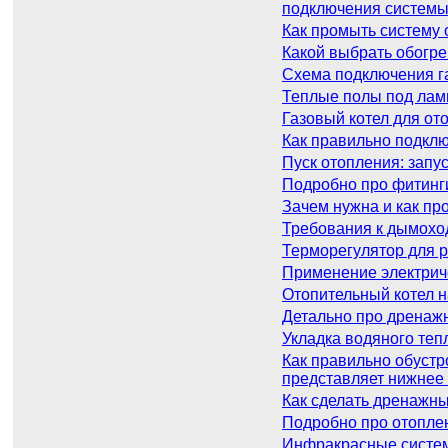
подключения систем
Как промыть систему 
Какой выбрать обогре
Схема подключения га
Теплые полы под лами
Газовый котел для от
Как правильно подкл
Пуск отопления: запу
Подробно про фитинг
Зачем нужна и как пр
Требования к дымохо
Терморегулятор для р
Применение электриче
Отопительный котел н
Детально про дренаж
Укладка водяного тепл
Как правильно обустр
представляет нижнее
Как сделать дренажны
Подробно про отоплен
Инфракрасные системы