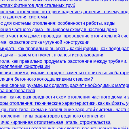
ствах фитингов для стальных труб
истеме отопления: потери и падение давления, почему под
его давления системы
с для системы отопления: особенности работы, виды
ения частного дома - выбираем схему в частном доме
ие в частном доме: проводка, проведение отопительной си
ма, характеристика чугунной конструкции
выбрать: как правильно выбрать, какой фирмы, как подобра
я дачи – зачем он нужен, нюансы использования
 пола, как правильно продумать расстояние между трубами,
 крепления конструкции
ления своими руками: порядок замены отопительных батар
оляция бетонного колодца жидким стеклом?
ие своими руками, как сделать расчет необходимых матери
ва обогревателя
ия: какие разновидности схем отопления частного дома и 
ы отопления: технические характеристики, как выбрать, у
крытого типа: схема и заполнение закрытой системы частн
топления: типы радиаторов водяного отопления
пича: кирпичная отопительная, этапы строительства
ости системы отопления: как сделать расчет необходимой