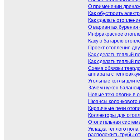
О применении дренаж
Как обустроить элект
Как сделать отоплени
О вариантах бурения
Инфракрасное отопле
Какую батарею отопле
Проект отопления дву
Как сделать теплый п
Как сделать теплый п
Схема обвязки твердо
аппарата с теплоакк
Угольные котлы длите
Зачем нужен баланси
Новые технологии в 
Нюансы колонкового 
Кирпичные печи отопи
Коллекторы для отопл
Отопительная систем
Укладка теплого пола
расположить трубы от