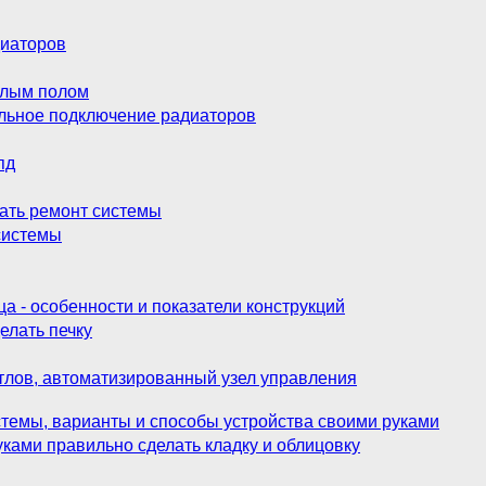
диаторов
еплым полом
альное подключение радиаторов
пд
лать ремонт системы
системы
а - особенности и показатели конструкций
елать печку
отлов, автоматизированный узел управления
стемы, варианты и способы устройства своими руками
уками правильно сделать кладку и облицовку