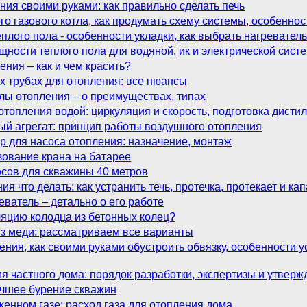
ния своими руками: как правильно сделать печь
го газового котла, как продумать схему системы, особеннос
плого пола - особенности укладки, как выбрать нагревател
ощности теплого пола для водяной, ик и электрической сис
ения – как и чем красить?
 трубах для отопления: все нюансы
лы отопления – о преимуществах, типах
топления водой: циркуляция и скорость, подготовка дисти
ый агрегат: принцип работы воздушного отопления
р для насоса отопления: назначение, монтаж
зование крана на батарее
осов для скважины 40 метров
ия что делать: как устранить течь, протечка, протекает и к
еватель – детально о его работе
ляцию колодца из бетонных колец?
из меди: рассматриваем все варианты
ения, как своими руками обустроить обвязку, особенности 
 частного дома: порядок разработки, экспертизы и утвер
учшее бурение скважин
женном газе: расход газа для отопления дома