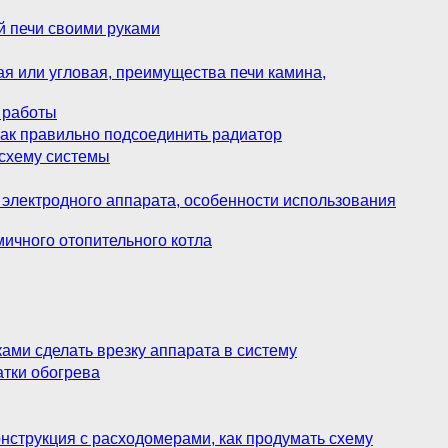
й печи своими руками
ая или угловая, преимущества печи камина,
п работы
ак правильно подсоединить радиатор
 схему системы
 электродного аппарата, особенности использования
мичного отопительного котла
ами сделать врезку аппарата в систему
атки обогрева
онструкция с расходомерами, как продумать схему