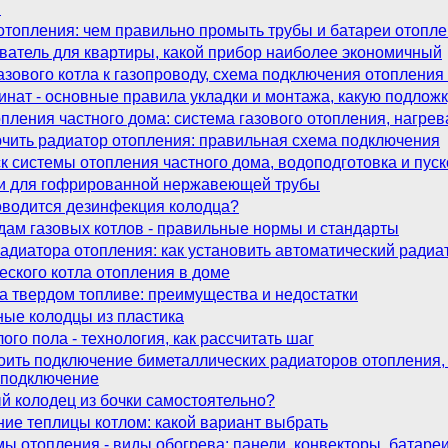
ы
отопления: чем правильно промыть трубы и батареи отопл
ватель для квартиры, какой прибор наиболее экономичный
зового котла к газопроводу, схема подключения отопления 
нат - основные правила укладки и монтажа, какую подложк
опления частного дома: система газового отопления, нагре
ючить радиатор отопления: правильная схема подключения
ск системы отопления частного дома, водоподготовка и пус
и для гофрированной нержавеющей трубы
оводится дезинфекция колодца?
дам газовых котлов - правильные нормы и стандарты
адиатора отопления: как установить автоматический ради
ского котла отопления в доме
а твердом топливе: преимущества и недостатки
ные колодцы из пластика
ого пола - технология, как рассчитать шаг
оить подключение биметаллических радиаторов отопления, 
 подключение
й колодец из бочки самостоятельно?
ие теплицы котлом: какой вариант выбрать
 отопления - виды обогрева: панели, конвекторы, батаре