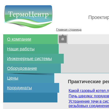
Проектир
Главная страница
О компании
Наши работы
Инженерные системы
Оборудование
Цены
Практические ре
Координаты
Какой газовый котел 
Печь шведка: порядов
Устранение течи в сис
резьбовых соединени