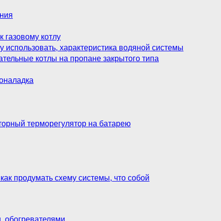
ения
к газовому котлу
у использовать, характеристика водяной системы
вательные котлы на пропане закрытого типа
коналадка
аторный терморегулятор на батарею
как продумать схему системы, что собой
и, обогревателями