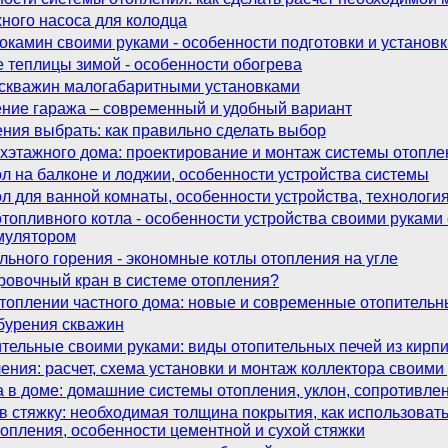
ного насоса для колодца
рокамин своими руками - особенности подготовки и установ
е теплицы зимой - особенности обогрева
 скважин малогабаритными установками
ние гаража – современный и удобный вариант
ния выбрать: как правильно сделать выбор
хэтажного дома: проектирование и монтаж системы отопле
ол на балконе и лоджии, особенности устройства системы
ол для ванной комнаты, особенности устройства, технологи
топливного котла - особенности устройства своими рукам
умулятором
льного горения - экономные котлы отопления на угле
ровочный кран в системе отопления?
отоплении частного дома: новые и современные отопитель
бурения скважин
тельные своими руками: виды отопительных печей из кирп
ения: расчет, схема установки и монтаж коллектора своими
а в доме: домашние системы отопления, уклон, сопротивл
 в стяжку: необходимая толщина покрытия, как использоват
опления, особенности цементной и сухой стяжки