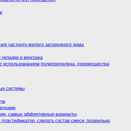
ки
ния частного жилого загородного дома
я укладки и монтажа
и с использованием полипропилена, преимущества
ные системы
ича
 руками
ение, самые эффективные варианты
ь пластификатор, сделать состав смеси, правильно