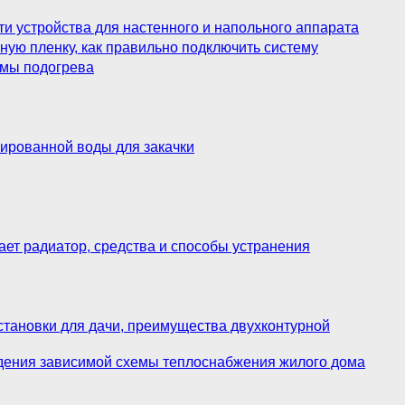
ти устройства для настенного и напольного аппарата
ьную пленку, как правильно подключить систему
темы подогрева
лированной воды для закачки
апает радиатор, средства и способы устранения
установки для дачи, преимущества двухконтурной
ждения зависимой схемы теплоснабжения жилого дома