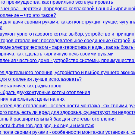
его преимущества, как правильно эксплуатировать
знецова - чертежи, порядовка колпаковой банной кирпично
опление – что это такое?
ы для дачи своими руками, какая конструкция лучше: чугунн
и
ухконтурного газового котла: выбор, устройство и принци
оров отопления: последовательное соединение батарей, к
доме электричеством - характеристика и виды, как выбрать
ирпича: как сделать кирпичную печь своими руками
пления частного дома - устройство системы, преимущества
л длительного горения, устройство и выбор лучшего эконо
для отопления лучше использовать?
иметаллических радиаторов
выбрать двухконтурные котлы отопления
ния напольные: цены на них
отел для отопления - особенности монтажа, как своими рук
го пола, есть ли вред для здоровья, существуют ли недост
нный расширительный бак для системы отопления
ости фитингов для рвд, их виды и монтаж
о пола своими руками - особенности монтажаи установки, к