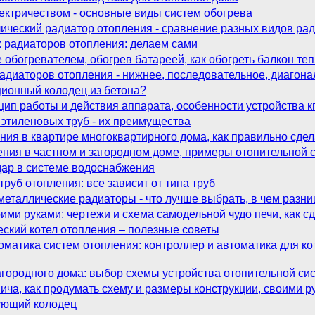
ектричеством - основные виды систем обогрева
ический радиатор отопления - сравнение разных видов ра
радиаторов отопления: делаем сами
 обогревателем, обогрев батареей, как обогреть балкон т
адиаторов отопления - нижнее, последовательное, диагон
ционный колодец из бетона?
цип работы и действия аппарата, особенности устройства к
этиленовых труб - их преимущества
ния в квартире многоквартирного дома, как правильно сде
ния в частном и загородном доме, примеры отопительной 
дар в системе водоснабжения
руб отопления: все зависит от типа труб
таллические радиаторы - что лучше выбрать, в чем разниц
ими руками: чертежи и схема самодельной чудо печи, как сд
еский котел отопления – полезные советы
матика систем отопления: контроллер и автоматика для к
городного дома: выбор схемы устройства отопительной си
пича, как продумать схему и размеры конструкции, своими р
ующий колодец