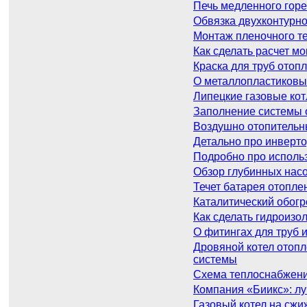
Печь медленного горе
Обвязка двухконтурно
Монтаж пленочного те
Как сделать расчет м
Краска для труб отопл
О металлопластиковых
Липецкие газовые кот
Заполнение системы о
Воздушно отопительн
Детально про инверто
Подробно про исполь
Обзор глубинных нас
Течет батарея отоплен
Каталитический обогр
Как сделать гидроизо
О фитингах для труб 
Дровяной котел отопл
системы
Схема теплоснабжения
Компания «Биикс»: л
Газовый котел на сжи