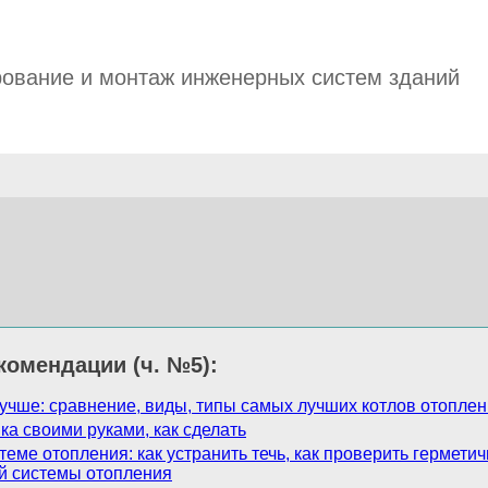
ование и монтаж инженерных систем зданий
комендации (ч. №5):
лучше: сравнение, виды, типы самых лучших котлов отопле
ка своими руками, как сделать
теме отопления: как устранить течь, как проверить гермети
й системы отопления